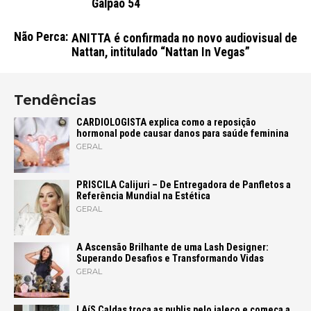
Galpão 54
Não Perca:
ANITTA é confirmada no novo audiovisual de
Nattan, intitulado “Nattan In Vegas”
Tendências
CARDIOLOGISTA explica como a reposição
hormonal pode causar danos para saúde feminina
GERAL
PRISCILA Calijuri – De Entregadora de Panfletos a
Referência Mundial na Estética
GERAL
A Ascensão Brilhante de uma Lash Designer:
Superando Desafios e Transformando Vidas
GERAL
LAíS Caldas troca as publis pelo jaleco e começa a