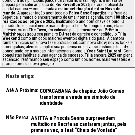
como um dos principais palcos da virada no Brasil. Agora, a artista se
prepara para subir ao palco do
Rio Réveillon 2026
, na virada oficial da
capital carioca — considerada a
maior celebração de Ano Novo do
mundo
. A apresentação acontece no
Palco Sesc Sepetiba,
na Praia de
Sepetiba, e marca o encerramento de uma intensa agenda, com
100 shows
realizados ao longo de 2025
, finalizando o ano com chave de ouro. O
período foi especialmente marcante para Tília. Ao longo do ano, ela se
apresentou no
The Town,
foi indicada pela primeira vez ao
Prêmio
Multishow,
estreou seu primeiro
DJ set
da carreira e consolidou o
Tília
Weekend
como um qdos maiores eventos digitais do país. A cantora
também iniciou uma nova fase profissional, com novo show, novos looks e
coreografias, além de ampliar sua presença no universo fashion e beauty,
conectando-se a marcas internacionais como a
Yves Saint Laurent.
Com
conquistas inéditas e uma agenda de sucesso,
Tília
encerra
2025
em plena
ascensão, reafirmando seu espaço como um dos nomes mais versáteis e
promissores da nova geração.
Neste artigo:
Até A Próxima:
COPACABANA de chapéu: João Gomes
transforma a virada em símbolo de
identidade
Não Perca:
ANITTA e Priscila Senna surpreendem
multidão no Recife ao cantarem juntas, pela
primeira vez, o feat “Cheio de Vontade”